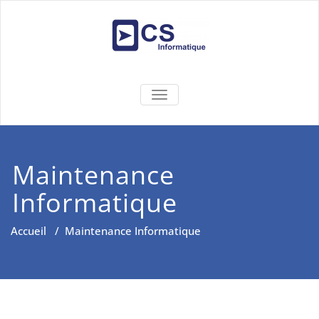
Skip
to
content
CS
Solutions Informatiques et
BASCULER LA NAVIGATION
Réseaux
INFORMATIQU
Maintenance
Informatique
Accueil
/
Maintenance Informatique