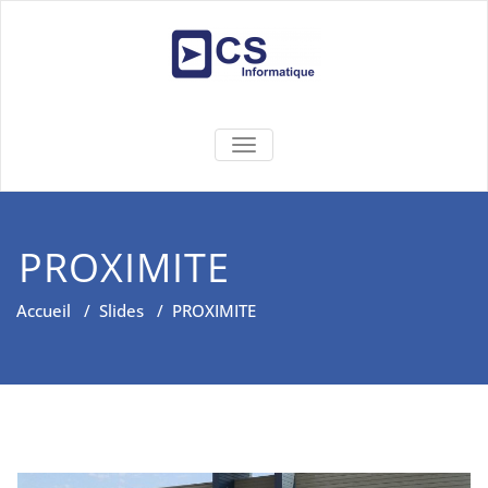
Skip
to
content
CS
Solutions Informatiques et
BASCULER LA NAVIGATION
Réseaux
INFORMATIQU
PROXIMITE
Accueil
/
Slides
/
PROXIMITE